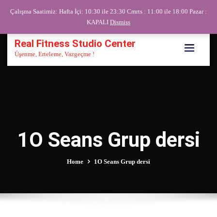
Skip
Çalışma Saatimiz: Hafta İçi: 10:30 ile 23:30 Cmrts : 11:00 ile 18:00 Pazar :
to
KAPALI
Dismiss
content
Real Fitness Studio Center
Üşenme, Erteleme, Vazgeçme !
1O Seans Grup dersi
Home
1O Seans Grup dersi