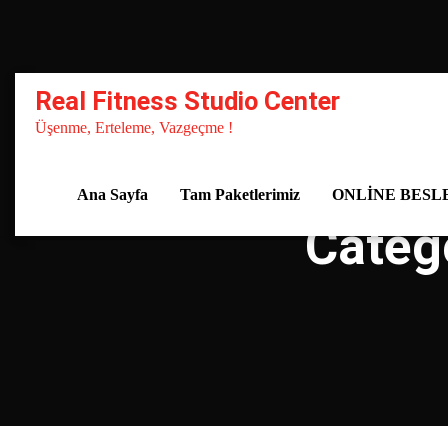
Skip
to
content
Real Fitness Studio Center
Üşenme, Erteleme, Vazgeçme !
Ana Sayfa
Tam Paketlerimiz
ONLİNE BESL
Categ