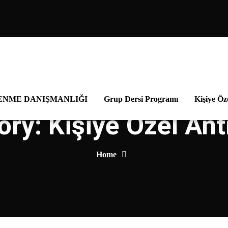
ENME DANIŞMANLIĞI
Grup Dersi Programı
Kişiye Öz
ory:
Kişiye Özel An
Home