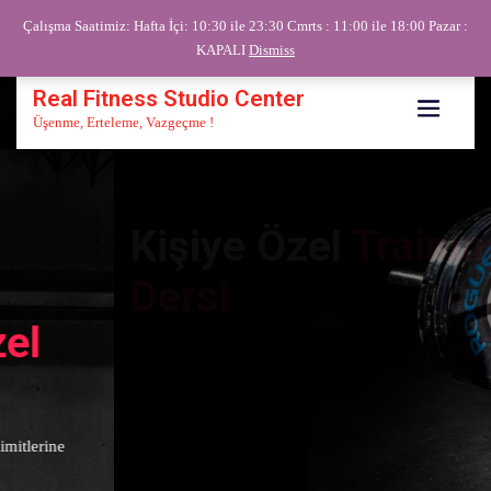
Çalışma Saatimiz: Hafta İçi: 10:30 ile 23:30 Cmrts : 11:00 ile 18:00 Pazar :
KAPALI
Dismiss
Real Fitness Studio Center
Üşenme, Erteleme, Vazgeçme !
Kişiye Özel
Training
Dersi
Kişiye özel training ders işin uzman ekimizle mutlaka danışın ve
ücret için bilgi alınız