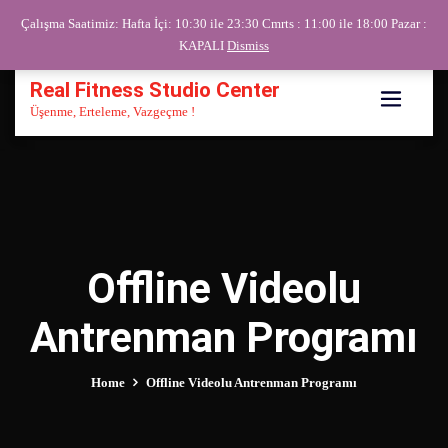
Skip
Çalışma Saatimiz: Hafta İçi: 10:30 ile 23:30 Cmrts : 11:00 ile 18:00 Pazar :
to
KAPALI
Dismiss
content
Real Fitness Studio Center
Üşenme, Erteleme, Vazgeçme !
Offline Videolu
Antrenman Programı
Home
Offline Videolu Antrenman Programı